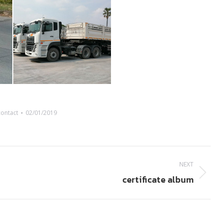
contact
02/01/2019
NEXT
certificate album
Next
album: